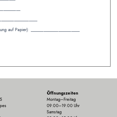
___________
___________________
eilung auf Papier): _______________________
Öffnungszeiten
55
Montag–Freitag
ppes
09
:00
–19
:00
Uhr
Samstag